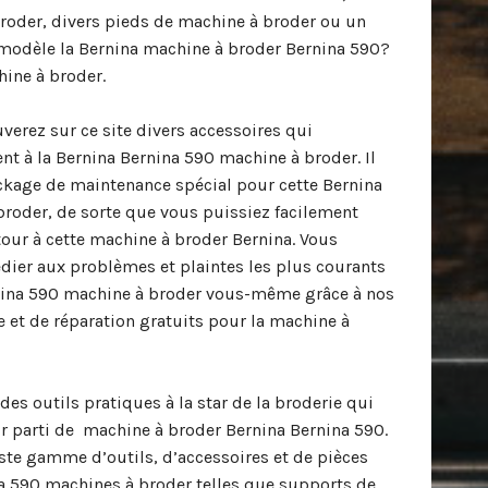
roder, divers pieds de machine à broder ou un
 modèle la Bernina machine à broder Bernina 590?
hine à broder.
verez sur ce site divers accessoires qui
nt à la Bernina Bernina 590 machine à broder. Il
ckage de maintenance spécial pour cette Bernina
roder, de sorte que vous puissiez facilement
ur à cette machine à broder Bernina. Vous
ier aux problèmes et plaintes les plus courants
rnina 590 machine à broder vous-même grâce à nos
 et de réparation gratuits pour la machine à
es outils pratiques à la star de la broderie qui
eur parti de machine à broder Bernina Bernina 590.
te gamme d’outils, d’accessoires et de pièces
a 590 machines à broder telles que supports de