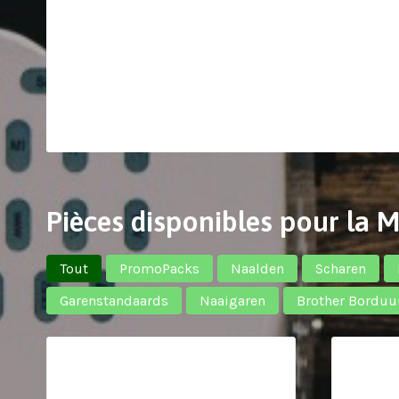
Pièces disponibles pour la 
Tout
PromoPacks
Naalden
Scharen
Garenstandaards
Naaigaren
Brother Borduu