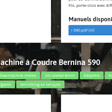
fils, porte-clics avec d
Manuels disponi
› 590.pdf (nl)
Machine à Coudre Bernina 590
Naaimachine voeten
Uni voeten 6mm
Adapters
K
rgaren
Verlichting en lampjes