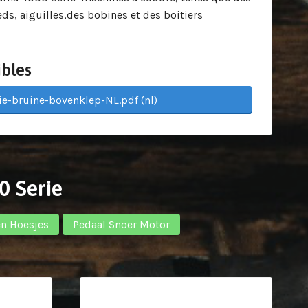
ieds, aiguilles,des bobines et des boitiers
bles
e-bruine-bovenklep-NL.pdf (nl)
0 Serie
en Hoesjes
Pedaal Snoer Motor