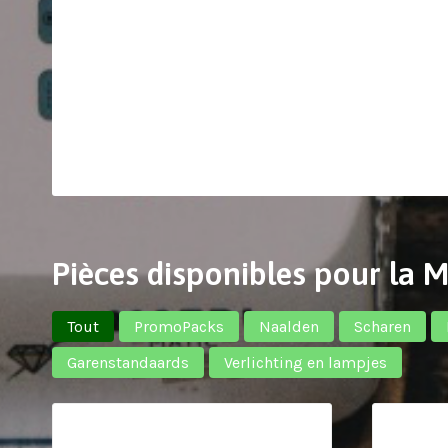
Pièces disponibles pour la 
Tout
PromoPacks
Naalden
Scharen
Garenstandaards
Verlichting en lampjes