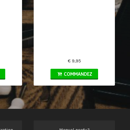
€ 9,95
COMMANDEZ
ration
Manuel perdu?