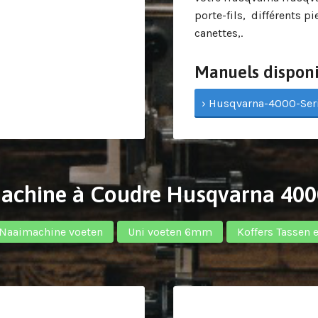
porte-fils, différents p
canettes,.
Manuels disponi
› Husqvarna-4000-Seri
Machine à Coudre Husqvarna 400
Naaimachine voeten
Uni voeten 6mm
Koffers Tassen 