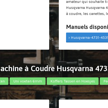
amateur qui souhaite ti
Husqvarna Husqvarna 473
à coudre, les canettes, 
Manuels disponi
› Husqvarna-4731-4531
 Machine à Coudre Husqvarna 47
ten
Uni voeten 6mm
Koffers Tassen en Hoesjes
Pe