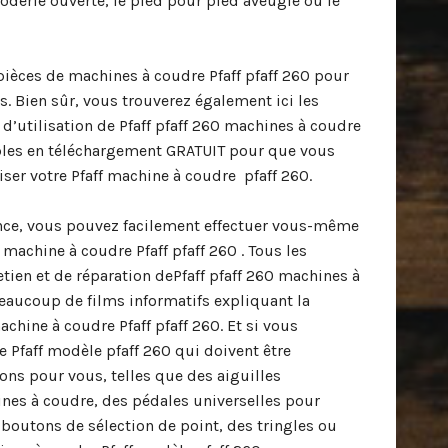
oderie ouverte, le pied pour pied aveugle ou le
 pièces de machines à coudre Pfaff pfaff 260 pour
. Bien sûr, vous trouverez également ici les
d’utilisation de Pfaff pfaff 260 machines à coudre
ibles en téléchargement GRATUIT pour que vous
iser votre Pfaff machine à coudre pfaff 260.
ance, vous pouvez facilement effectuer vous-même
machine à coudre Pfaff pfaff 260 . Tous les
etien et de réparation dePfaff pfaff 260 machines à
eaucoup de films informatifs expliquant la
chine à coudre Pfaff pfaff 260. Et si vous
e Pfaff modèle pfaff 260 qui doivent être
ons pour vous, telles que des aiguilles
nes à coudre, des pédales universelles pour
boutons de sélection de point, des tringles ou