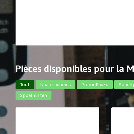
Pièces disponibles pour la 
Tout
Naaimachines
PromoPacks
Spoelt
Spoelhulzen