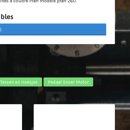
nes à coudre Pfaff modèle pfaff 260.
bles
)
 Tassen en Hoesjes
Pedaal Snoer Motor