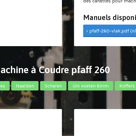
des canettes pour machi
Manuels disponi
› pfaff-260-vlak.pdf (nl
Machine à Coudre pfaff 260
jes
Naalden
Scharen
Uni voeten 6mm
Koffers