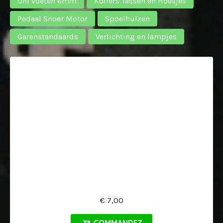
Uni voeten 6mm
Koffers Tassen en Hoesjes
Pedaal Snoer Motor
Spoelhulzen
Garenstandaards
Verlichting en lampjes
€ 7,00