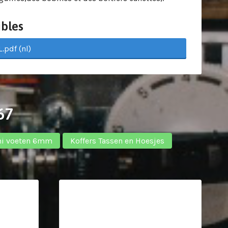
bles
.pdf (nl)
67
ni voeten 6mm
Koffers Tassen en Hoesjes