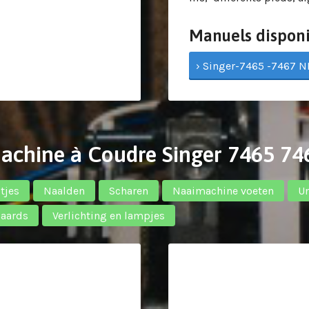
Manuels disponi
› Singer-7465 -7467 NL
Machine à Coudre Singer 7465 74
tjes
Naalden
Scharen
Naaimachine voeten
U
daards
Verlichting en lampjes