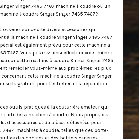
 Singer Singer 7465 7467 machine à coudre ou un
 machine à coudre Singer Singer 7465 7467?
trouverez sur ce site divers accessoires qui
nt à la machine à coudre Singer Singer 7465 7467.
pécial est également prévu pour cette machine à
465 7467. Vous pourrez ainsi effectuer vous-même
nce sur cette machine à coudre Singer Singer 7465
vent remédier vous-même aux problèmes les plus
s concernant cette machine à coudre Singer Singer
nseils gratuits pour l'entretien et la réparation
des outils pratiques à la couturière amateur qui
eur parti de sa machine à coudre. Nous proposons
s, d’accessoires et de pièces détachées pour
5 7467 machines à coudre, telles que des porte-
iguilles,des bobines et des boitiers canettes,.