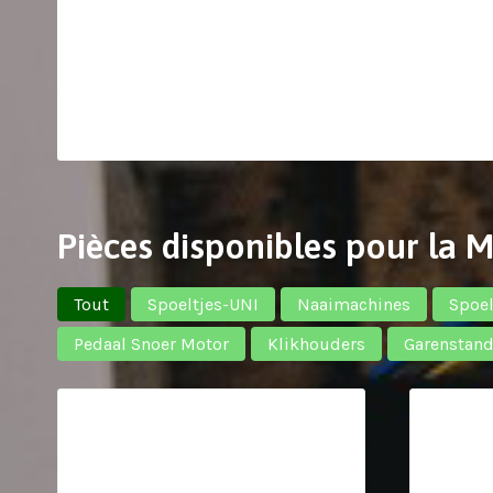
Pièces disponibles pour la 
Tout
Spoeltjes-UNI
Naaimachines
Spoel
Pedaal Snoer Motor
Klikhouders
Garenstan