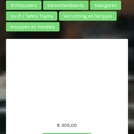
Klikhouders
Garenstandaards
Naaigaren
Quilt / Tafels Toyota
Verlichting en lampjes
Knoppen en Hendels
€ 305,00