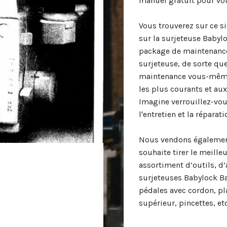
manuel gratuit pour vo
Vous trouverez sur ce si
sur la surjeteuse Babyl
package de maintenance
surjeteuse, de sorte qu
maintenance vous-même
les plus courants et au
Imagine verrouillez-vo
l'entretien et la réparat
Nous vendons également
souhaite tirer le meille
assortiment d’outils, d
surjeteuses Babylock Ba
pédales avec cordon, pla
supérieur, pincettes, etc