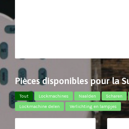
Pièces disponibles pour la 
Tout
Lockmachines
Naalden
Scharen
Lockmachine delen
Verlichting en lampjes