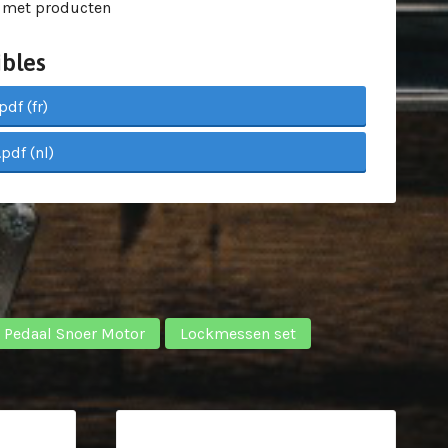
 met producten
bles
df (fr)
pdf (nl)
Pedaal Snoer Motor
Lockmessen set