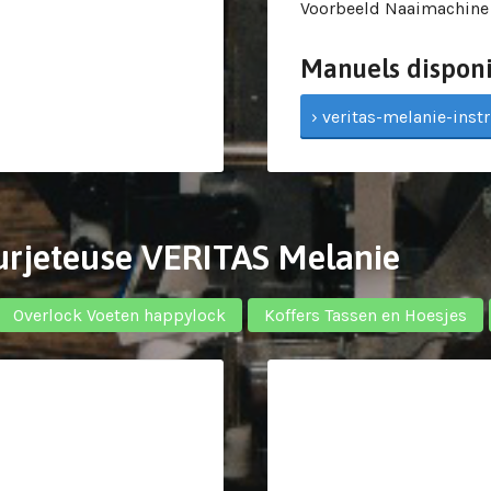
Voorbeeld Naaimachine
Manuels disponi
› veritas-melanie-instr
Surjeteuse VERITAS Melanie
Overlock Voeten happylock
Koffers Tassen en Hoesjes