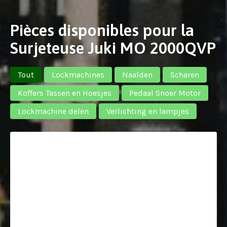
Pièces disponibles pour la
Surjeteuse Juki MO 2000QVP
Tout
Lockmachines
Naalden
Scharen
Koffers Tassen en Hoesjes
Pedaal Snoer Motor
Lockmachine delen
Verlichting en lampjes